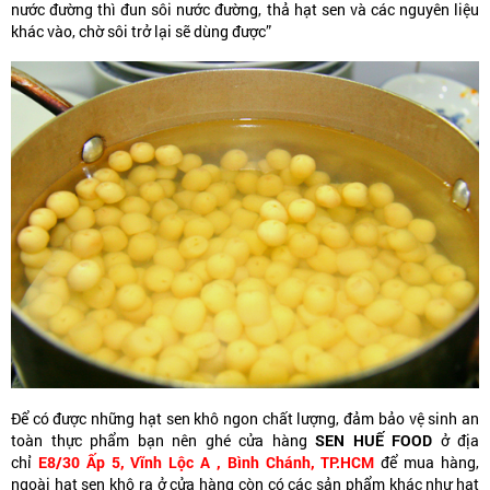
nước đường thì đun sôi nước đường, thả hạt sen và các nguyên liệu
khác vào, chờ sôi trở lại sẽ dùng được”
Để có được những hạt sen khô ngon chất lượng, đảm bảo vệ sinh an
toàn thực phẩm bạn nên ghé cửa hàng
SEN HUẾ FOOD
ở địa
chỉ
E8/30 Ấp 5, Vĩnh Lộc A , Bình Chánh, TP.HCM
để mua hàng,
ngoài hạt sen khô ra ở cửa hàng còn có các sản phẩm khác như hạt