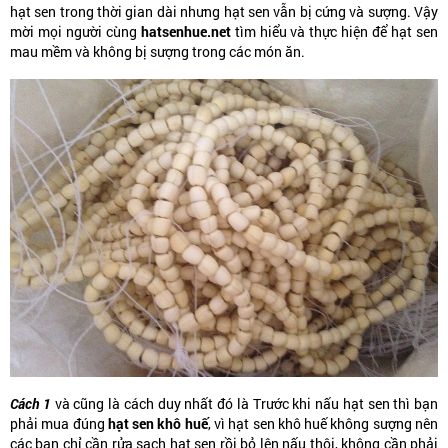
hạt sen trong thời gian dài nhưng hạt sen vẫn bị cứng và sượng. Vậy
mời mọi người cùng
hatsenhue.net
tìm hiểu và thực hiện để hạt sen
mau mềm và không bị sượng trong các món ăn.
Cách 1
và cũng là cách duy nhất đó là Trước khi nấu hạt sen thì bạn
phải mua đúng
hạt sen khô huế
, vì hạt sen khô huế không sượng nên
các bạn chỉ cần rửa sạch hạt sen rồi bỏ lên nấu thôi, không cần phải